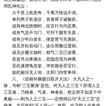
邓氏坤伦云：
大千世上疾患奇，千离万怪说不清。
单列男子乾道症，首推肾子诸般疾。
或有神志恍惚时，应言行为均迟离。
或有气息不匀门，可判下颜常失真，
或有少年白发生，便是肾亏先衰际。
或见牙松齿动门，诊出用脑过度病。
或见步履欠稳时，精气二宝已游离。
若是丹点疼痛出，忽隐忽现为神离。
至此速摆龟息架，伴饮接命至宝行。
如此秘法无人知，太和门内世单传。
八、《还精补脑摄日取月大法》 大凡人之一
身，号称“三宝聚身”是也。何为人之三宝？所谓人之
三宝者，乃精者、气者、神者矣。然众所不知其个中
奥秘——则为人之三宝——定然得以与“天之三宝”交
融者，方可作到“天人混一”。故而，此乃助人化食成