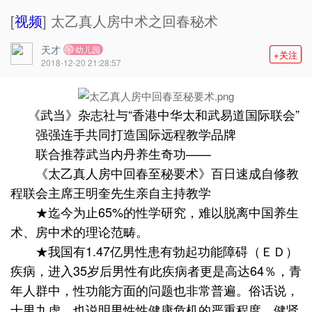
[
视频
] 太乙真人房中术之回春秘术
天才
幼儿园
+关注
2018-12-20 21:28:57
《武当》杂志社与“香港中华太和武易道国际联会”
强强连手共同打造国际远程教学品牌
联合推荐武当内丹养生奇功——
《太乙真人房中回春至秘要术》百日速成自修教
程联会主席王明奎先生亲自主持教学
★迄今为止65%的性学研究，难以脱离中国养生
术、
房中术
的理论范畴。
★我国有1.47亿男性患有勃起功能障碍（ＥＤ）
疾病，进入35岁后男性有此疾病者更是高达64％，青
年人群中，性功能方面的问题也非常普遍。俗话说，
十男九虚，也说明男性性健康危机的严重程度。健肾