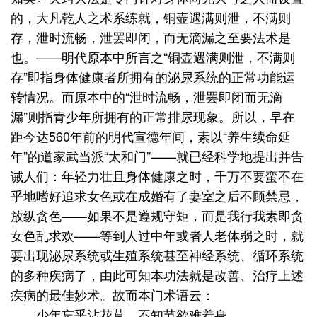
的，大凡乾人之术系练就，铜壶遇满则泄，不满则
存，泄时流畅，泄罢即闭，而无滴漏之至要法术是
也。——明代原本中所言之“铜壶遇满则泄，不满则
存”即指身体健康者所拥有的泌尿系统的正常功能运
转情况。而原本中的“泄时流畅，泄罢即闭而无滴
漏”则指青少年所拥有的正常排尿现象。所以，早在
距今达560年前的明代宣德年间，素以“养生续命延
年”的道家武当派“太和门”——就已经科学地提出并告
诫人们：年轻力壮且身体健康之时，千万不要蛮不在
乎地嗜好追求女色或在成婚有了妻室之后不顾禁忌，
放纵贪色——如果不是遵规守矩，而是我行我素即贪
女色乱求欢——等到人过中年或者人老体弱之时，就
要出现泌尿系统或生殖系统甚至神经系统、循环系统
的多种疾病了，由此可知本功法就是改善、治疗上述
疾病的最佳妙术。故而本门术语云：
少年忘乎沾花草，不知节欲难着身。