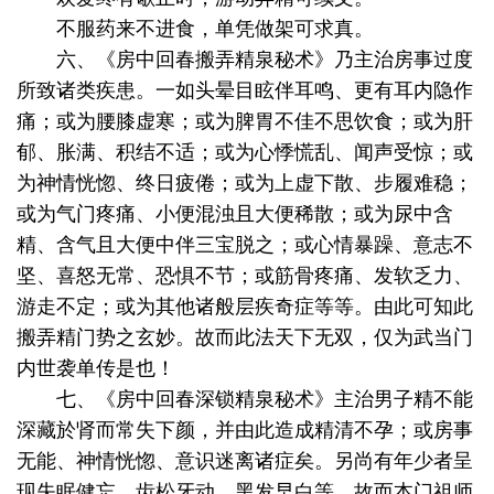
不服药来不进食，单凭做架可求真。
六、《房中回春搬弄精泉秘术》乃主治房事过度
所致诸类疾患。一如头晕目眩伴耳鸣、更有耳内隐作
痛；或为腰膝虚寒；或为脾胃不佳不思饮食；或为肝
郁、胀满、积结不适；或为心悸慌乱、闻声受惊；或
为神情恍惚、终日疲倦；或为上虚下散、步履难稳；
或为气门疼痛、小便混浊且大便稀散；或为尿中含
精、含气且大便中伴三宝脱之；或心情暴躁、意志不
坚、喜怒无常、恐惧不节；或筋骨疼痛、发软乏力、
游走不定；或为其他诸般层疾奇症等等。由此可知此
搬弄精门势之玄妙。故而此法天下无双，仅为武当门
内世袭单传是也！
七、《房中回春深锁精泉秘术》主治男子精不能
深藏於肾而常失下颜，并由此造成精清不孕；或房事
无能、神情恍惚、意识迷离诸症矣。另尚有年少者呈
现失眠健忘、齿松牙动、黑发早白等，故而本门祖师