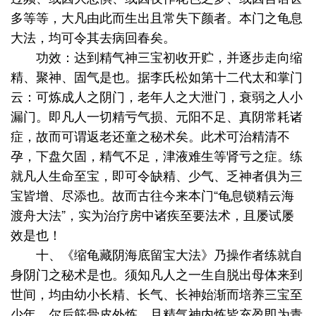
多等等，大凡由此而生出且常失下颜者。本门之龟息
大法，均可令其去病回春矣。
功效：达到精气神三宝初收开贮，并逐步走向缩
精、聚神、固气是也。据李氏松如第十二代太和掌门
云：可炼成人之阴门，老年人之大泄门，衰弱之人小
漏门。即凡人一切精亏气损、元阳不足、真阴常耗诸
症，故而可谓返老还童之秘术矣。此术可治精清不
孕，下盘欠固，精气不足，津液难生等肾亏之症。练
就凡人生命至宝，即可令缺精、少气、乏神者俱为三
宝皆增、尽添也。故而古往今来本门“龟息锁精云海
渡舟大法”，实为治疗房中诸疾至要法术，且屡试屡
效是也！
十、《缩龟藏阴海底留宝大法》乃操作者练就自
身阴门之秘术是也。须知凡人之一生自脱出母体来到
世间，均由幼小长精、长气、长神始渐而培养三宝至
少年，尔后筋骨皮外炼，且精气神内炼皆充盈即为青