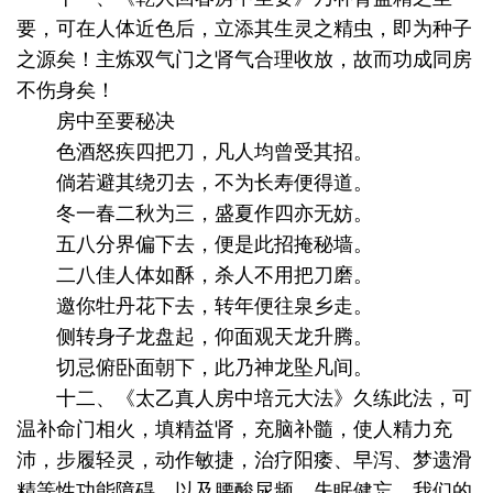
要，可在人体近色后，立添其生灵之精虫，即为种子
之源矣！主炼双气门之肾气合理收放，故而功成同房
不伤身矣！
房中至要秘决
色酒怒疾四把刀，凡人均曾受其招。
倘若避其绕刃去，不为长寿便得道。
冬一春二秋为三，盛夏作四亦无妨。
五八分界偏下去，便是此招掩秘墙。
二八佳人体如酥，杀人不用把刀磨。
邀你牡丹花下去，转年便往泉乡走。
侧转身子龙盘起，仰面观天龙升腾。
切忌俯卧面朝下，此乃神龙坠凡间。
十二、《太乙真人房中培元大法》久练此法，可
温补命门相火，填精益肾，充脑补髓，使人精力充
沛，步履轻灵，动作敏捷，治疗阳痿、早泻、梦遗滑
精等性功能障碍、以及腰酸尿频，失眠健忘。我们的