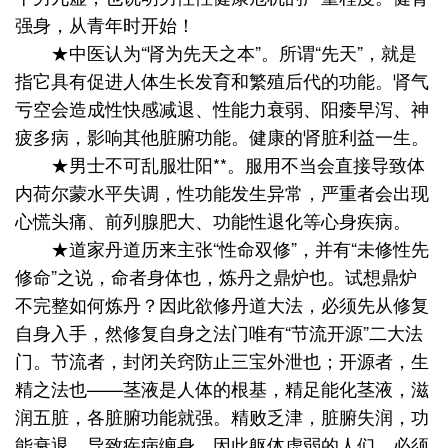
强身，从青年时开始！
★中医认为“肾为先天之本”。所谓“先天”，就是
指它具有促进人体生长发育和繁殖后代的功能。肾气
亏空会造成性快感减退、性能力衰弱、阳痿早泻、神
疲多病，影响其他脏腑功能。健康的肾脏利益一生。
★男士不可乱服壮阳**。服用不当会直接导致体
内荷尔蒙水平失调，性功能发生异常，严重者会出现
心慌头痛、前列腺肥大、功能性退化等心身疾病。
★道家丹道历来主张“性命双修”，并有“未修性先
修命”之说，命者身体也，炼丹之鼎炉也。试想鼎炉
不完整如何炼丹？因此欲修丹道大法，必须先从修复
自身入手，然修复自身之法门唯有“节流开源”二大法
门。节流者，封闭关窍防止三宝外泄也；开源者，生
精之法也——茎液是人体的根基，精足能化茎液，滋
润五脏，各脏腑功能就强。精败乏津，脏腑失润，功
能衰退，导致疾病缠身。因此躯体虚弱的人们，必须