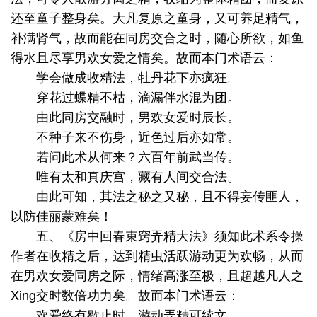
还至童子整身矣。大凡复原之童身，又可养足精气，
补满肾气，故而能在同房交合之时，随心所欲，如鱼
得水且尽享男欢女爱之情矣。故而本门术语云：
学会做成收精法，牡丹花下亦疯狂。
穿花过蝶精不枯，滴漏伴水混为团。
由此同房交融时，男欢女爱时辰长。
不种子来不伤身，近色过后亦如常。
若问此术从何来？六百年前武当传。
唯有太和真庆宫，藏有人间交合法。
由此可知，其法之秘之又秘，且不得妄传匪人，
以防佳丽蒙难矣！
五、《房中回春束窍弄精大法》须知此术系令操
作者在收精之后，达到精虫活跃游动更为欢畅，从而
在男欢女爱同房之际，情绪高涨至极，且超越凡人之
Xing交时数倍功力矣。故而本门术语云：
欢爱终有歇止时，游动弄精可续文。