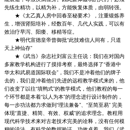
先练生精功，以精为补，方能恢复体质，由弱转强。
★《太乙真人房中回春至秘要术》，注重锻炼养
生，增
强肾
阳培补，经数百年、几代人实践，可以有
效治疗早泻、阳痿、移精等症。
★明代宣德皇帝曾御批“此技难信人间有，只道
天上神仙存”
★《武当》杂志社刘富云主任说：我们在对国内
多家教学机构进行了摸排考察，最终选择了“香港中
华太和武易道国际联会”，我们不是冲着他们的牌子
去的，我们是冲着他们先进的远程教学模式来的，他
们改变了以往“填鸭式”的教学模式，他们教程的每一
个环节都是本着“以人为本”的理念进行设计制作的，
每一步功法都力求做到“理法兼备”、“至简至易” 完美
体现“直捷、精简、有效、权威”的追求理念。教程用
现代科学技术来对古老技术完美的诠释，没有任何模
糊的说法，有科学的数据验证，功效卓着。我们《武