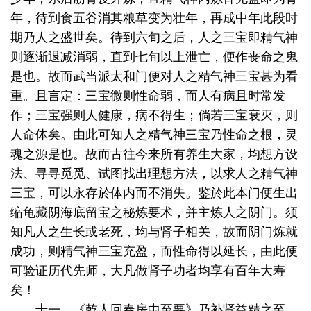
年，待到食五谷消其粮草变为壮年，再成中年此段时
期乃人之盛世矣。待到六旬之后，人之三宝即精气神
则逐渐退减消弱，直到七旬以上泄亡，便作丧命之鬼
是也。故而武当派太和门便对人之精气神三宝甚为看
重。且言定：三宝微则性命弱，而人有病且时常发
作；三宝强则人健康，病不得生；倘若三宝衰灭，则
人命体矣。由此可知人之精气神三宝乃性命之根，灵
魂之源是也。故而古往今来所有养生大家，均想方设
法、寻寻觅觅、试图找出理想方法，以求人之精气神
三宝，可以永存於体内而不消失。鉴於此本门便生出
缩龟藏阴海底留宝之秘炼要术，并主炼人之阴门。须
知凡人之生长或老死，均与肾子相关，故而阴门炼就
成功，则精气神三宝充盈，而性命得以延长，由此便
可验证历代先师，大凡做肾子功者均享有百年大寿
矣！
十一、《乾人回春房中至要》乃补肾益精之至