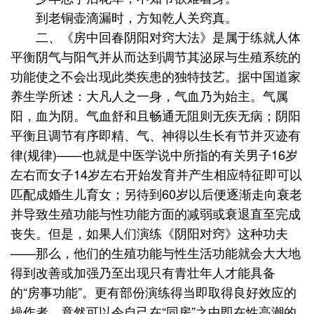
到老铜壶滴漏时，方知乾人关窍真。
二、《房中回春阴阳对窍大法》是属于练就人体
平衡阴气与阳气并从而达到调节其泌尿与生殖系统的
功能使之不会出现此类疾患的独特技艺。据中国道家
养生学所述：大凡人之一身，气血乃为始主。气属
阳，血为阴。气血舒和且畅通无阻则无疾无病；阴阳
平衡且调节有序即精、气、神得以生长有节并灭迹有
律(规律)——也就是中医学说中所指的有关男子16岁
左右而女子14岁左右开始发育并产生相应特征即可以
匹配成婚生儿育女；另待到60岁以后便逐渐走向衰老
并导致生殖功能与性功能方面的减弱或衰退直至完成
丧失。但是，如果人们演练《阴阳对窍》这种功夫
——那么，他们的生殖功能与性生活功能就会大大地
得到改善或加强乃至出现只有青壮年人才能具备
的“房事功能”。更有部份演练得当即取得良好效应的
操作者，竟然可以令自己在“同房”之中即在性高潮的