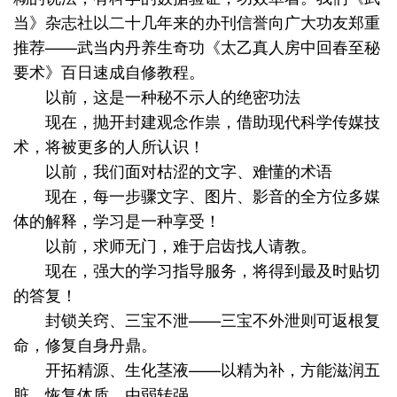
当》杂志社以二十几年来的办刊信誉向广大功友郑重
推荐——武当内丹养生奇功《太乙真人房中回春至秘
要术》百日速成自修教程。
以前，这是一种秘不示人的绝密功法
现在，抛开封建观念作祟，借助现代科学传媒技
术，将被更多的人所认识！
以前，我们面对枯涩的文字、难懂的术语
现在，每一步骤文字、图片、影音的全方位多媒
体的解释，学习是一种享受！
以前，求师无门，难于启齿找人请教。
现在，强大的学习指导服务，将得到最及时贴切
的答复！
封锁关窍、三宝不泄——三宝不外泄则可返根复
命，修复自身丹鼎。
开拓精源、生化茎液——以精为补，方能滋润五
脏、恢复体质，由弱转强。