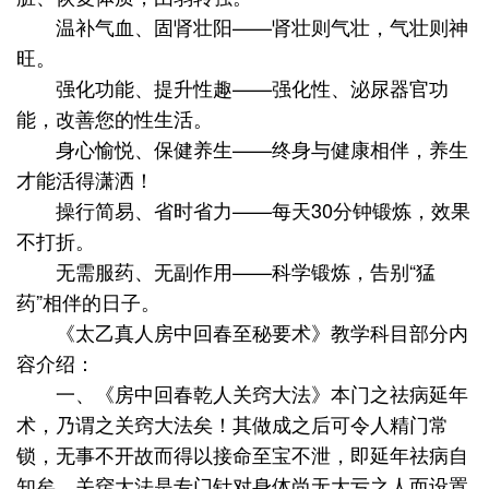
温补气血、固肾壮阳——肾壮则气壮，气壮则神
旺。
强化功能、提升性趣——强化性、泌尿器官功
能，改善您的性生活。
身心愉悦、保健养生——终身与健康相伴，养生
才能活得潇洒！
操行简易、省时省力——每天30分钟锻炼，效果
不打折。
无需服药、无副作用——科学锻炼，告别“猛
药”相伴的日子。
《太乙真人房中回春至秘要术》教学科目部分内
容介绍：
一、《房中回春乾人关窍大法》本门之祛病延年
术，乃谓之关窍大法矣！其做成之后可令人精门常
锁，无事不开故而得以接命至宝不泄，即延年祛病自
知矣。关窍大法是专门针对身体尚无大亏之人而设置