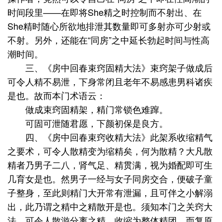
时间段里——在即将She精之时控制而不射出、在
She精时随心所欲地排泄其数量即可多射亦可少射或
不射。另外，还能在“同房”之中延长勃起时间与性高
潮时间。
三、《房中回春束窍固精大法》束窍架子做成后
可令人精不易泄，下身常闭且老年不易感患男科诸疾
是也。故而本门术语云：
做成束窍固精架，精门常锁色难蹿。
可固可泄随君愿，下颜初保是良方。
四、《房中回春束窍收精大法》此架系收缩精气
之要术，可令人散精变为缩精矣，何为散精？大凡散
精者乃男子二八，肾气足、精贯满，视为婚配即可生
几育女是也。然男子一经与女子同房交合，便破子童
子整身，至此则精门大开常有泄漏，且可伴之小解溺
出，此乃谓之精中之精散开是也。须知本门之关窍大
法，可令人散游分离之精，收缩为整体精团，而复原