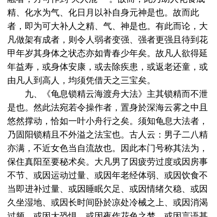
精、化水为气、化日月以补自身元神是也。故而此
者，即为可大补人之精、气、神是也。有此而论，大
凡做架有成者，则令人弱者变强、强者更强且待到花
甲年岁其身体之状态亦如青春少年矣。故凡人欲得延
年益寿，或身体安康，或去除疾患，或返老还童，或
由凡人到高人，均须凭借天之三宝矣。
九、《龟息锁精云海渡舟大法》主其锁精而不泄
是也。然此法宛若令操作者，置身於深海云雾之中且
悠然撑动，恰如一叶小舟行之矣。须知龟息大法者，
乃固阳锁精且不外溢之法宝也。古人云：男子二八精
亦满，不近女色当自流故也。因此本门号称其法为，
保住真阳至要秘术矣。大凡男了因疲劳过度或因房事
不节、或因运动过量、或因年老经体弱、或因饮食不
当即进补过量、或因睡眠欠足、或因情绪欠稳、或因
久坐湿地、或因长时间卧於凉处冷械之上、或因消渴
过频、或因大恐惧、或因夜作花色之梦、或因言语甚