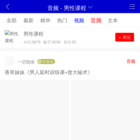
音频 - 男性课程
音频
全部
最新
精华
热门
视频
文本
男性课程
+ 关注
今日:5879
帖子:3036
关注:55
音频
一切随缘
中学生
香草妹妹《男人延时训练课+曾大秘术》